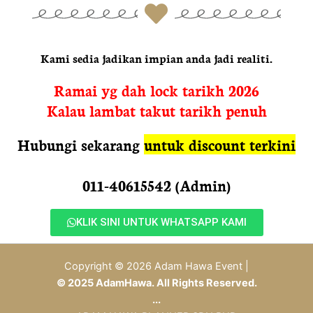
Kami sedia jadikan impian anda jadi realiti.
Ramai yg dah lock tarikh 2026
Kalau lambat takut tarikh penuh
Hubungi sekarang
untuk discount terkini
011-40615542 (Admin)
KLIK SINI UNTUK WHATSAPP KAMI
Copyright © 2026 Adam Hawa Event |
© 2025 AdamHawa. All Rights Reserved.
...